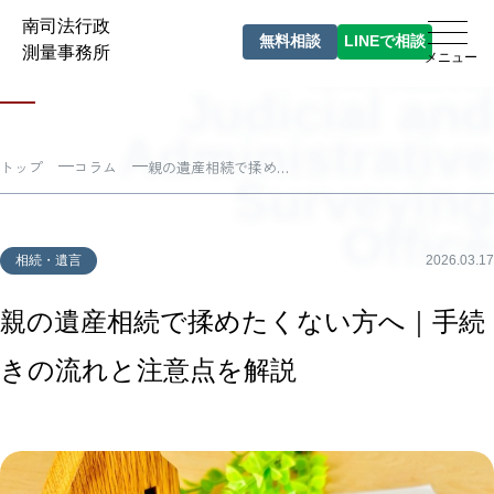
南司法行政
無料相談
LINEで相談
コラム
Minami
測量事務所
メニュー
Judicial and
Administrative
トップ
コラム
親の遺産相続で揉めたくない方へ｜手続きの流れと注意点を解説
Surveying
Office
相続・遺言
2026.03.17
親の遺産相続で揉めたくない方へ｜手続
きの流れと注意点を解説