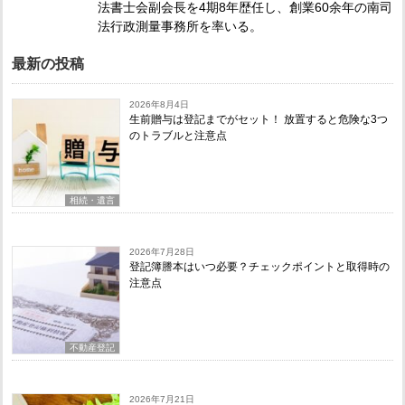
法書士会副会長を4期8年歴任し、創業60余年の南司
法行政測量事務所を率いる。
最新の投稿
2026年8月4日
生前贈与は登記までがセット！ 放置すると危険な3つ
のトラブルと注意点
相続・遺言
2026年7月28日
登記簿謄本はいつ必要？チェックポイントと取得時の
注意点
不動産登記
2026年7月21日